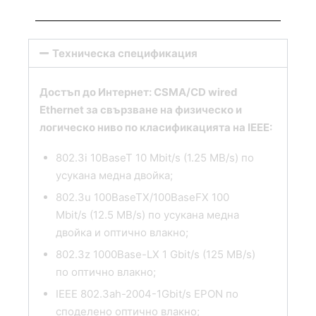
Техническа спецификация
Достъп до Интернет: CSMA/CD wired
Ethernet за свързване на физическо и
логическо ниво по класификацията на IEEE:
802.3i 10BaseT 10 Mbit/s (1.25 MB/s) по
усукана медна двойка;
802.3u 100BaseTX/100BaseFX 100
Mbit/s (12.5 MB/s) по усукана медна
двойка и оптично влакно;
802.3z 1000Base-LX 1 Gbit/s (125 MB/s)
по оптично влакно;
IEEE 802.3ah-2004-1Gbit/s EPON по
споделено оптично влакно;